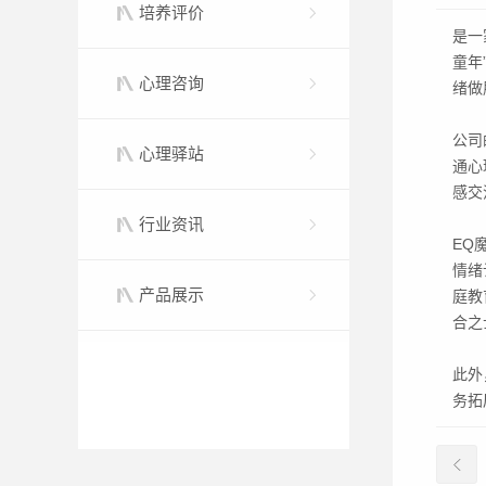
培养评价
是一
童年
心理咨询
绪做
公司
心理驿站
通心
感交
行业资讯
EQ
情绪
产品展示
庭教
合之
此外
务拓