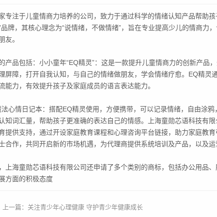
家专注于儿童情商力培养的公司，致力于通过科学的情绪认知产品帮助孩
”品牌，其核心理念为“说情绪，不做情绪”，旨在专业提高少儿的情商力
朋友。
的产品包括：小小童年“EQ精灵”：这是一款提升儿童情商力的创新产品
理屏障，打开自我认知，与自己的情绪做朋友，学会情绪疗愈。EQ精灵通
流能力，有效提升孩子及家庭成员的语言表达能力。
魔法心情日记本：搭配EQ精灵使用，方便携带，可以记录情绪，自由涂
认知词汇量，帮助孩子更准确的表达自己的情感。上海童勋芯语科技有限
育提供支持，通过开设家庭教育课程和心理咨询平台链接，助力家庭教育
士合作，共同开启新的市场机遇，为代理商提供系统培训及产品，以及运
，上海童勋芯语科技有限公司还申请了多个类别的商标，包括办公用品、
展方面的积极态度
上一篇：
关注青少年心理健康 守护青少年健康成长