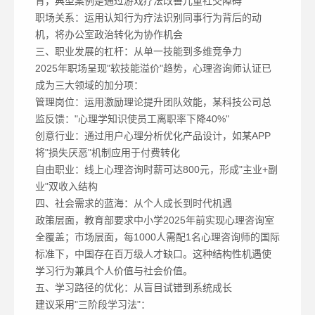
育，典型案例是通过游戏疗法改善儿童社交障碍
职场关系：运用认知行为疗法识别同事行为背后的动
机，将办公室政治转化为协作机会
三、职业发展的杠杆：从单一技能到多维竞争力
2025年职场呈现"软技能溢价"趋势，心理咨询师认证已
成为三大领域的加分项：
管理岗位：运用激励理论提升团队效能，某科技公司总
监反馈："心理学知识使员工离职率下降40%"
创意行业：通过用户心理分析优化产品设计，如某APP
将"损失厌恶"机制应用于付费转化
自由职业：线上心理咨询时薪可达800元，形成"主业+副
业"双收入结构
四、社会需求的蓝海：从个人成长到时代机遇
政策层面，教育部要求中小学2025年前实现心理咨询室
全覆盖；市场层面，每1000人需配1名心理咨询师的国际
标准下，中国存在百万级人才缺口。这种结构性机遇使
学习行为兼具个人价值与社会价值。
五、学习路径的优化：从盲目试错到系统成长
建议采用"三阶段学习法"：