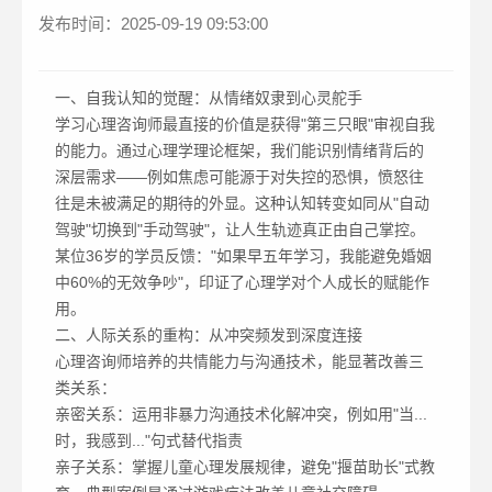
发布时间：2025-09-19 09:53:00
一、自我认知的觉醒：从情绪奴隶到心灵舵手
学习心理咨询师最直接的价值是获得"第三只眼"审视自我
的能力。通过心理学理论框架，我们能识别情绪背后的
深层需求——例如焦虑可能源于对失控的恐惧，愤怒往
往是未被满足的期待的外显。这种认知转变如同从"自动
驾驶"切换到"手动驾驶"，让人生轨迹真正由自己掌控。
某位36岁的学员反馈："如果早五年学习，我能避免婚姻
中60%的无效争吵"，印证了心理学对个人成长的赋能作
用。
二、人际关系的重构：从冲突频发到深度连接
心理咨询师培养的共情能力与沟通技术，能显著改善三
类关系：
亲密关系：运用非暴力沟通技术化解冲突，例如用"当...
时，我感到..."句式替代指责
亲子关系：掌握儿童心理发展规律，避免"揠苗助长"式教