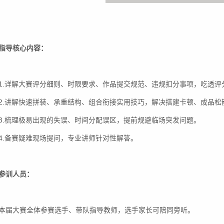
指导核心内容：
1.详解大赛评分细则、时限要求、作品提交规范、违规扣分事项，吃透评
2.讲解快速拼装、承重结构、组合衔接实用技巧，解决搭建卡顿、成品松
3.梳理极易出现的失误、时间分配误区，提前规避临场突发问题。
4.备赛疑难现场提问，专业讲师针对性解答。
参训人员：
本届大赛全体参赛选手、带队指导教师，选手家长可陪同旁听。