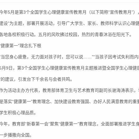
今年5月是第3个全国学生心理健康宣传教育月（以下简称“宣传教育月”
建设”为主题，部署开展活动，引导广大学生、家长、教师科学认识心理
各地各校积极行动。五月的风吹拂过校园，热烈的青春沐浴在阳光下。
“健康第一”理念扎下根
“当您身心疲惫，无力面对孩子时，您可以说……”“当孩子因考试失利而内
5月9日，第3个全国学生心理健康宣传教育月主题推进暨全国学生心理健
”的建议，引发台下千余名与会者共鸣。
作为活动主办方代表，教育部体育卫生与艺术教育司副司长谢海涛表示，
是落实“健康第一”教育理念、加快建设教育强国、办好人民满意教育的
学生积极心理品质。
今年，教育部“新春第一会”聚焦“健康第一”教育理念，全面部署推进学生
一步播撒向全国。