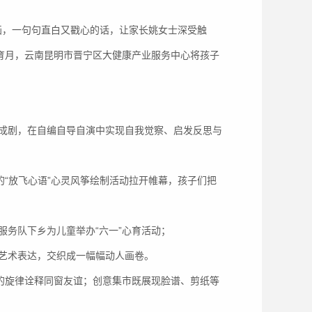
漫画，一句句直白又戳心的话，让家长姚女士深受触
教育月，云南昆明市晋宁区大健康产业服务中心将孩子
成剧，在自编自导自演中实现自我觉察、启发反思与
的“放飞心语”心灵风筝绘制活动拉开帷幕，孩子们把
务队下乡为儿童举办“六一”心育活动；
艺术表达，交织成一幅幅动人画卷。
听的旋律诠释同窗友谊；创意集市既展现脸谱、剪纸等