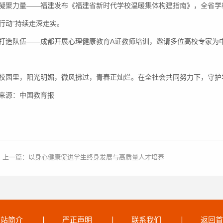
凝聚力量——福建发布《福建省新时代学校温暖集体构建指南》，全省学
行动”持续走深走实。
打造队伍——成都开展心理健康教育A证教师培训，邀请多位高校专家为
校园里，阳光明媚，微风拂过，青春正灿烂。在全社会共同努力下，守护
来源：中国教育报
上一篇：
以身心健康促进学生终身发展与高质量人才培养
网站简介
丨
严正声明
丨
联系我们
丨
返回首