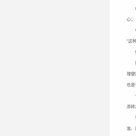
心；
“这
理健
也是
添砖
准、