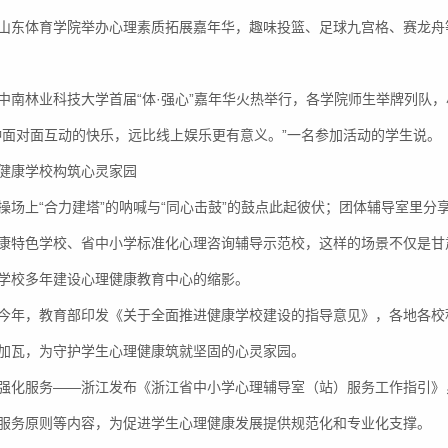
山东体育学院举办心理素质拓展嘉年华，趣味投篮、足球九宫格、赛龙舟
中南林业科技大学首届“体·强心”嘉年华火热举行，各学院师生举牌列队
种面对面互动的快乐，远比线上娱乐更有意义。”一名参加活动的学生说。
健康学校构筑心灵家园
操场上“合力建塔”的呐喊与“同心击鼓”的鼓点此起彼伏；团体辅导室里
康特色学校、省中小学标准化心理咨询辅导示范校，这样的场景不仅是甘肃省
学校多年建设心理健康教育中心的缩影。
今年，教育部印发《关于全面推进健康学校建设的指导意见》，各地各校
加瓦，为守护学生心理健康筑就坚固的心灵家园。
强化服务——浙江发布《浙江省中小学心理辅导室（站）服务工作指引》
服务原则等内容，为促进学生心理健康发展提供规范化和专业化支撑。