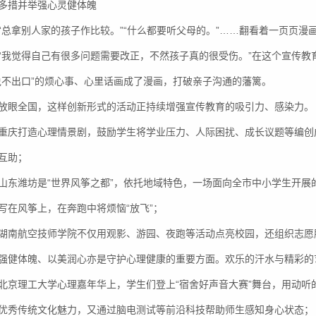
多措并举强心灵健体魄
“总拿别人家的孩子作比较。”“什么都要听父母的。”……翻看着一页页
“我觉得自己有很多问题需要改正，不然孩子真的很受伤。”在这个宣传
说不出口”的烦心事、心里话画成了漫画，打破亲子沟通的藩篱。
放眼全国，这样创新形式的活动正持续增强宣传教育的吸引力、感染力。
重庆打造心理情景剧，鼓励学生将学业压力、人际困扰、成长议题等编创
互助；
山东潍坊是“世界风筝之都”，依托地域特色，一场面向全市中小学生开展
写在风筝上，在奔跑中将烦恼“放飞”；
湖南航空技师学院不仅用观影、游园、夜跑等活动点亮校园，还组织志愿服
强健体魄、以美润心亦是守护心理健康的重要方面。欢乐的汗水与精彩的
北京理工大学心理嘉年华上，学生们登上“宿舍好声音大赛”舞台，用动
优秀传统文化魅力，又通过脑电测试等前沿科技帮助师生感知身心状态；