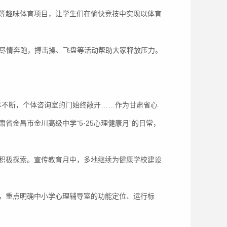
等趣味体育项目，让学生们在愉快竞技中实现以体育
，尽情奔跑，搏击操、飞盘等活动帮助大家释放压力。
分享不断，个体咨询室的门始终敞开……作为甘肃省心
金昌市金川高级中学“5·25心理健康月”的日常，
积极探索。宣传教育月中，多地继续为健康学校建设
，重点明确中小学心理辅导室的功能定位、运行标