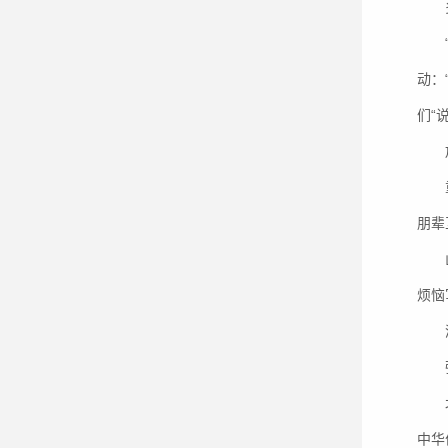
动：
们“
朋辈
烦恼
中华