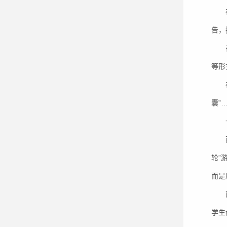
告，
等形
囊”
轮”
而是
学生