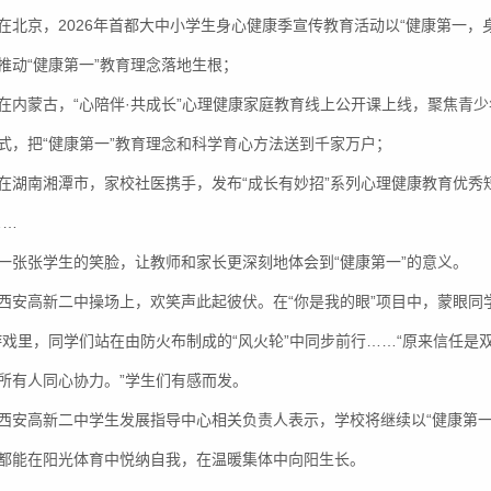
在北京，2026年首都大中小学生身心健康季宣传教育活动以“健康第一
推动“健康第一”教育理念落地生根；
在内蒙古，“心陪伴·共成长”心理健康家庭教育线上公开课上线，聚焦青
式，把“健康第一”教育理念和科学育心方法送到千家万户；
在湖南湘潭市，家校社医携手，发布“成长有妙招”系列心理健康教育优秀
……
一张张学生的笑脸，让教师和家长更深刻地体会到“健康第一”的意义。
西安高新二中操场上，欢笑声此起彼伏。在“你是我的眼”项目中，蒙眼同
游戏里，同学们站在由防火布制成的“风火轮”中同步前行……“原来信任是
所有人同心协力。”学生们有感而发。
西安高新二中学生发展指导中心相关负责人表示，学校将继续以“健康第一
都能在阳光体育中悦纳自我，在温暖集体中向阳生长。